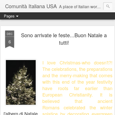
Comunità Italiana USA
A place of Italian words, Italian community and things Italian.
Pages
Sono arrivate le feste...Buon Natale a
DEC
6
tutti!
I love Christmas-who doesn't?!
The celebrations, the preparations
and the merry-making that comes
with this end of the year festivity
have roots far earlier than
European Christianity. It is
believed that ancient
Romans celebrated the winter
l'albero di Natale
solstice by decorating evergreen